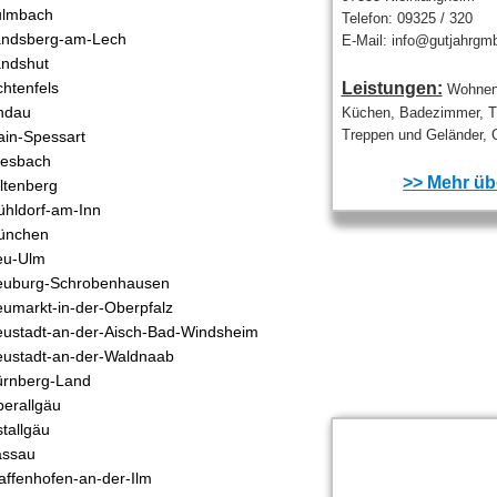
ulmbach
Telefon: 09325 / 320
andsberg-am-Lech
E-Mail: info@gutjahrgm
ndshut
chtenfels
Leistungen:
Wohnen
ndau
Küchen, Badezimmer, Tü
Treppen und Geländer, O
in-Spessart
iesbach
>> Mehr übe
ltenberg
hldorf-am-Inn
ünchen
eu-Ulm
euburg-Schrobenhausen
umarkt-in-der-Oberpfalz
ustadt-an-der-Aisch-Bad-Windsheim
ustadt-an-der-Waldnaab
rnberg-Land
erallgäu
tallgäu
assau
affenhofen-an-der-Ilm