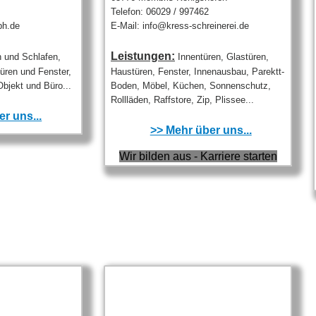
Telefon: 06029 / 997462
bh.de
E-Mail: info@kress-schreinerei.de
Leistungen:
 und Schlafen,
Innentüren, Glastüren,
ren und Fenster,
Haustüren, Fenster, Innenausbau, Parektt-
bjekt und Büro...
Boden, Möbel, Küchen, Sonnenschutz,
Rollläden, Raffstore, Zip, Plissee...
r uns...
>> Mehr über uns...
Wir bilden aus - Karriere starten