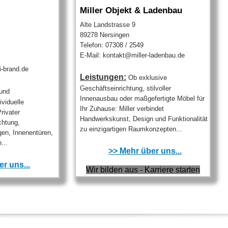
Miller Objekt & Ladenbau
Alte Landstrasse 9
89278 Nersingen
Telefon: 07308 / 2549
E-Mail: kontakt@miller-ladenbau.de
i-brand.de
Leistungen:
Ob exklusive
Geschäftseinrichtung, stilvoller
und
Innenausbau oder maßgefertigte Möbel für
ividuelle
Ihr Zuhause: Miller verbindet
rivater
Handwerkskunst, Design und Funktionalität
chtung,
zu einzigartigen Raumkonzepten...
en, Innenentüren,
...
>> Mehr über uns...
r uns...
Wir bilden aus - Karriere starten