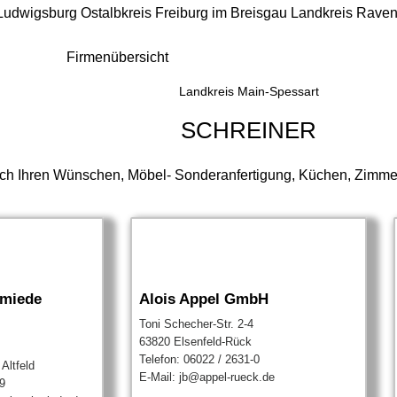
 Ludwigsburg
Ostalbkreis
Freiburg im Breisgau
Landkreis Rave
Firmenübersicht
Landkreis Main-Spessart
SCHREINER
ch Ihren Wünschen, Möbel- Sonderanfertigung, Küchen, Zimmert
hmiede
Alois Appel GmbH
Toni Schecher-Str. 2-4
63820 Elsenfeld-Rück
Telefon: 06022 / 2631-0
Altfeld
E-Mail: jb@appel-rueck.de
9