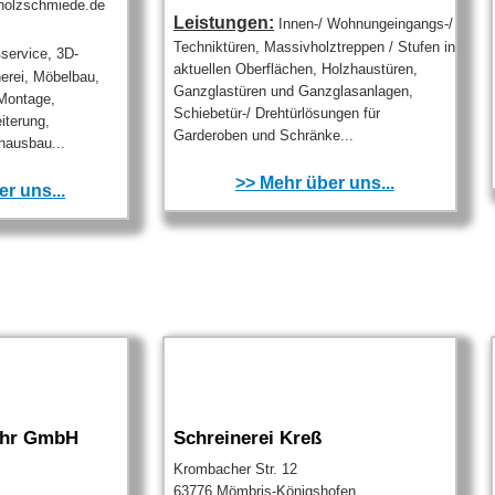
holzschmiede.de
Leistungen:
Innen-/ Wohnungeingangs-/
Techniktüren, Massivholztreppen / Stufen in
ervice, 3D-
aktuellen Oberflächen, Holzhaustüren,
erei, Möbelbau,
Ganzglastüren und Ganzglasanlagen,
Montage,
Schiebetür-/ Drehtürlösungen für
iterung,
Garderoben und Schränke...
nausbau...
>> Mehr über uns...
r uns...
jahr GmbH
Schreinerei Kreß
Krombacher Str. 12
63776 Mömbris-Königshofen