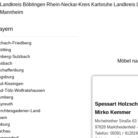
Landkreis Böblingen
Rhein-Neckar-Kreis
Karlsruhe
Landkreis
Mannheim
ayern
chach-Friedberg
tötting
mberg-Sulzbach
Möbel na
nsbach
chaffenburg
ugsburg
d-Kissingen
d-Tölz-Wolfratshausen
amberg
Spessart Holzsc
yreuth
rchtesgadener-Land
Mirko Kemmer
ham
Michelriether Straße 63
oburg
97828 Marktheidenfeld - 
achau
Telefon: 09391 / 912819
ggendorf