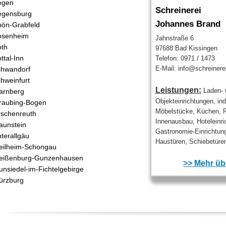
egen
Schreinerei
egensburg
Johannes Brand
ön-Grabfeld
osenheim
Jahnstraße 6
th
97688 Bad Kissingen
ttal-Inn
Telefon: 0971 / 1473
E-Mail: info@schreinere
hwandorf
hweinfurt
Leistungen:
Laden- 
arnberg
Objekteinrichtungen, ind
raubing-Bogen
Möbelstücke, Küchen, P
rschenreuth
Innenausbau, Hoteleinri
aunstein
Gastronomie-Einrichtung
terallgäu
Haustüren, Schiebetüren
ilheim-Schongau
eißenburg-Gunzenhausen
>> Mehr übe
nsiedel-im-Fichtelgebirge
ürzburg