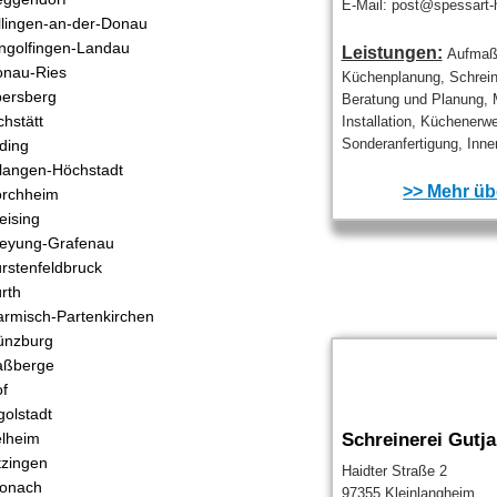
E-Mail: post@spessart-
llingen-an-der-Donau
ngolfingen-Landau
Leistungen:
Aufmaßs
nau-Ries
Küchenplanung, Schrein
ersberg
Beratung und Planung, 
chstätt
Installation, Küchenerwe
Sonderanfertigung, Inne
ding
langen-Höchstadt
>> Mehr übe
orchheim
eising
eyung-Grafenau
rstenfeldbruck
rth
rmisch-Partenkirchen
ünzburg
aßberge
f
golstadt
lheim
Schreinerei Gut
tzingen
Haidter Straße 2
ronach
97355 Kleinlangheim