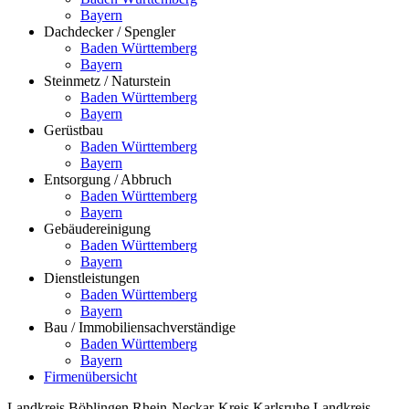
Bayern
Dachdecker / Spengler
Baden Württemberg
Bayern
Steinmetz / Naturstein
Baden Württemberg
Bayern
Gerüstbau
Baden Württemberg
Bayern
Entsorgung / Abbruch
Baden Württemberg
Bayern
Gebäudereinigung
Baden Württemberg
Bayern
Dienstleistungen
Baden Württemberg
Bayern
Bau / Immobiliensachverständige
Baden Württemberg
Bayern
Firmenübersicht
Landkreis Böblingen
Rhein-Neckar-Kreis
Karlsruhe
Landkreis