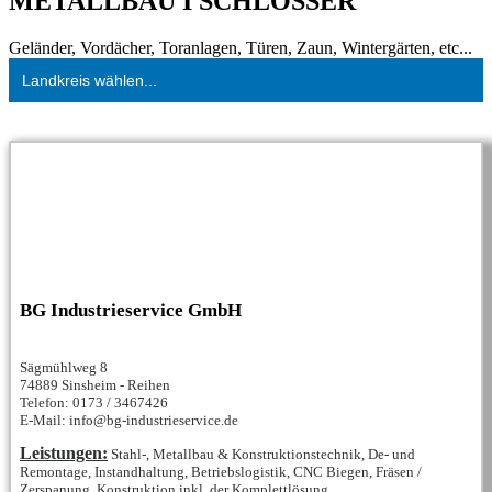
METALLBAU I SCHLOSSER
Geländer, Vordächer, Toranlagen, Türen, Zaun, Wintergärten, etc...
Landkreis wählen...
BG Industrieservice GmbH
Sägmühlweg 8
74889 Sinsheim - Reihen
Telefon: 0173 / 3467426
E-Mail: info@bg-industrieservice.de
Leistungen:
Stahl-, Metallbau & Konstruktionstechnik, De- und
Remontage, Instandhaltung, Betriebslogistik, CNC Biegen, Fräsen /
Zerspanung, Konstruktion inkl. der Komplettlösung...