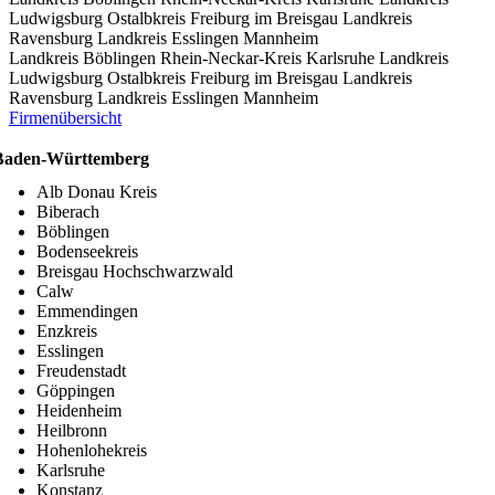
Ludwigsburg
Ostalbkreis
Freiburg im Breisgau
Landkreis
Ravensburg
Landkreis Esslingen
Mannheim
Landkreis Böblingen
Rhein-Neckar-Kreis
Karlsruhe
Landkreis
Ludwigsburg
Ostalbkreis
Freiburg im Breisgau
Landkreis
Ravensburg
Landkreis Esslingen
Mannheim
Firmenübersicht
Baden-Württemberg
Alb Donau Kreis
Biberach
Böblingen
Bodenseekreis
Breisgau Hochschwarzwald
Calw
Emmendingen
Enzkreis
Esslingen
Freudenstadt
Göppingen
Heidenheim
Heilbronn
Hohenlohekreis
Karlsruhe
Konstanz