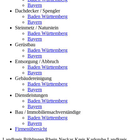
Bayern
Dachdecker / Spengler
Baden Württemberg
Bayern
Steinmetz / Naturstein
Baden Württemberg
Bayern
Gerüstbau
Baden Württemberg
Bayern
Entsorgung / Abbruch
Baden Württemberg
Bayern
Gebäudereinigung
Baden Württemberg
Bayern
Dienstleistungen
Baden Württemberg
Bayern
Bau / Immobiliensachverständige
Baden Württemberg
Bayern
Firmenübersicht
Landkreis Böblingen
Rhein-Neckar-Kreis
Karlsruhe
Landkreis