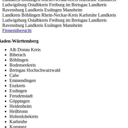
Ludwigsburg
Ostalbkreis
Freiburg im Breisgau
Landkreis
Ravensburg
Landkreis Esslingen
Mannheim
Landkreis Böblingen
Rhein-Neckar-Kreis
Karlsruhe
Landkreis
Ludwigsburg
Ostalbkreis
Freiburg im Breisgau
Landkreis
Ravensburg
Landkreis Esslingen
Mannheim
Firmenübersicht
Baden-Württemberg
Alb Donau Kreis
Biberach
Böblingen
Bodenseekreis
Breisgau Hochschwarzwald
Calw
Emmendingen
Enzkreis
Esslingen
Freudenstadt
Göppingen
Heidenheim
Heilbronn
Hohenlohekreis
Karlsruhe
Konstanz