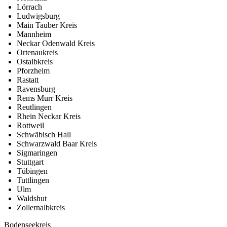
Lörrach
Ludwigsburg
Main Tauber Kreis
Mannheim
Neckar Odenwald Kreis
Ortenaukreis
Ostalbkreis
Pforzheim
Rastatt
Ravensburg
Rems Murr Kreis
Reutlingen
Rhein Neckar Kreis
Rottweil
Schwäbisch Hall
Schwarzwald Baar Kreis
Sigmaringen
Stuttgart
Tübingen
Tuttlingen
Ulm
Waldshut
Zollernalbkreis
Bodenseekreis