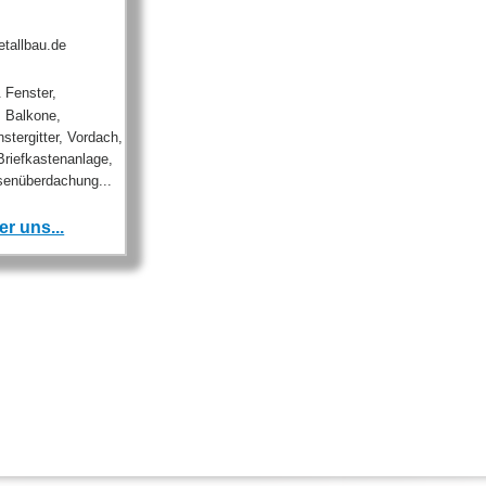
tallbau.de
 Fenster,
, Balkone,
stergitter, Vordach,
Briefkastenanlage,
ssenüberdachung...
r uns...