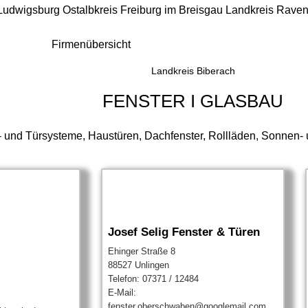
 Ludwigsburg
Ostalbkreis
Freiburg im Breisgau
Landkreis Rave
Firmenübersicht
Landkreis Biberach
FENSTER I GLASBAU
- und Türsysteme, Haustüren, Dachfenster, Rollläden, Sonnen- u
Josef Selig Fenster & Türen
Ehinger Straße 8
88527 Unlingen
Telefon: 07371 / 12484
E-Mail:
fenster.oberschwaben@googlemail.com