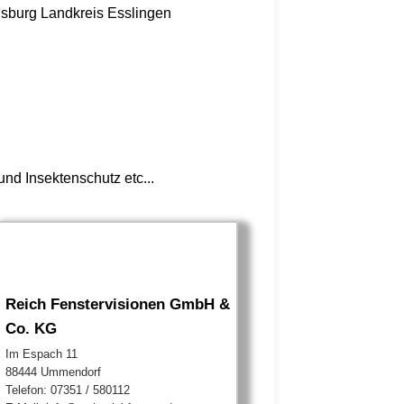
nsburg
Landkreis Esslingen
nd Insektenschutz etc...
Reich Fenstervisionen GmbH &
Co. KG
Im Espach 11
88444 Ummendorf
Telefon: 07351 / 580112