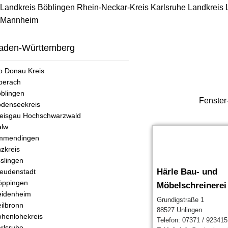
Landkreis Böblingen
Rhein-Neckar-Kreis
Karlsruhe
Landkreis
Mannheim
aden-Württemberg
b Donau Kreis
berach
blingen
Fenster
denseekreis
eisgau Hochschwarzwald
alw
mmendingen
zkreis
slingen
Härle Bau- und
eudenstadt
öppingen
Möbelschreinerei
eidenheim
Grundigstraße 1
ilbronn
88527 Unlingen
henlohekreis
Telefon: 07371 / 923415
rlsruhe