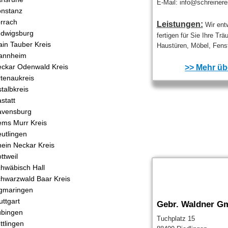
E-Mail: info@schreinerei
nstanz
rrach
Leistungen:
Wir ent
dwigsburg
fertigen für Sie Ihre Tr
in Tauber Kreis
Haustüren, Möbel, Fenst
annheim
ckar Odenwald Kreis
>> Mehr übe
tenaukreis
talbkreis
statt
avensburg
ms Murr Kreis
utlingen
ein Neckar Kreis
ttweil
hwäbisch Hall
hwarzwald Baar Kreis
gmaringen
uttgart
Gebr. Waldner G
bingen
Tuchplatz 15
ttlingen