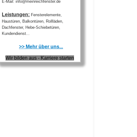
E-Mail: info@meinreichfenster.de
Leistungen:
Fensterelemente,
Haustüren, Balkontüren, Rollläden,
Dachfenster, Hebe-Schiebetüren,
Kundendienst...
>> Mehr über uns...
Wir bilden aus - Karriere starten