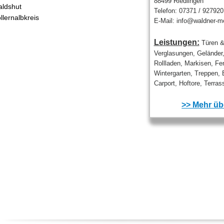
88499 Riedlingen
ldshut
Telefon: 07371 / 927920
llernalbkreis
E-Mail: info@waldner-me
Leistungen:
Türen &
Verglasungen, Geländer
Rollladen, Markisen, Fen
Wintergarten, Treppen, 
Carport, Hoftore, Terra
>> Mehr übe