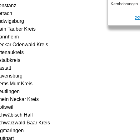
Kernbohrungen..
onstanz
örrach
>>
udwigsburg
ain Tauber Kreis
annheim
eckar Odenwald Kreis
rtenaukreis
talbkreis
statt
avensburg
ems Murr Kreis
eutlingen
hein Neckar Kreis
ttweil
chwäbisch Hall
chwarzwald Baar Kreis
igmaringen
uttgart