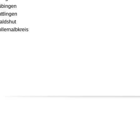
übingen
ttlingen
aldshut
llernalbkreis