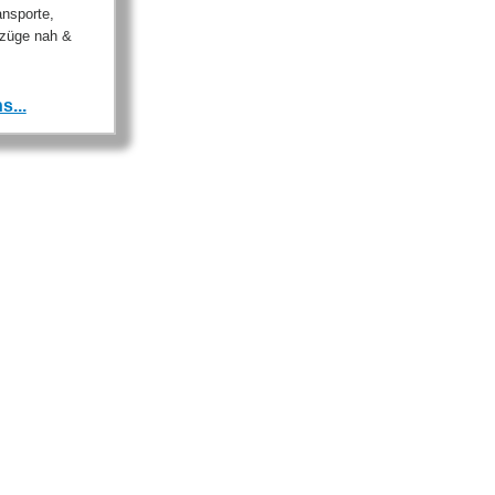
nsporte,
mzüge nah &
s...