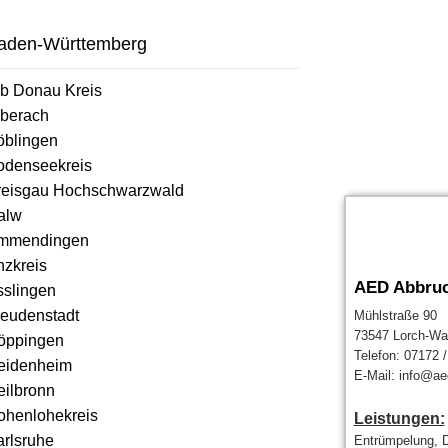
aden-Württemberg
lb Donau Kreis
iberach
öblingen
odenseekreis
reisgau Hochschwarzwald
alw
mmendingen
nzkreis
AED Abbru
sslingen
reudenstadt
Mühlstraße 90
73547 Lorch-Wa
öppingen
Telefon: 07172 
eidenheim
E-Mail: info@ae
eilbronn
ohenlohekreis
Leistungen:
arlsruhe
Entrümpelung, 