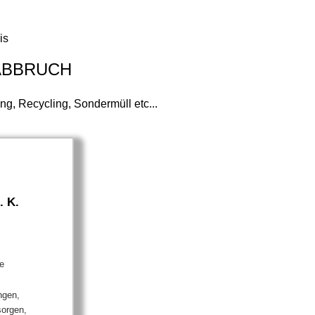
is
ABBRUCH
g, Recycling, Sondermüll etc...
. K.
e
ngen,
sorgen,