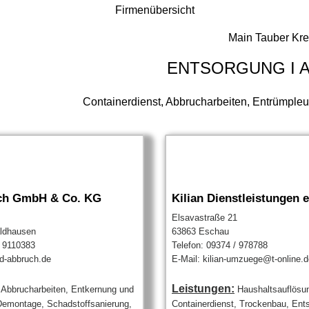
Firmenübersicht
Main Tauber Kre
ENTSORGUNG I 
Containerdienst, Abbrucharbeiten, Entrümpleun
ch GmbH & Co. KG
Kilian Dienstleistungen e
Elsavastraße 21
ldhausen
63863 Eschau
/ 9110383
Telefon: 09374 / 978788
d-abbruch.de
E-Mail: kilian-umzuege@t-online.d
Leistungen:
Abbrucharbeiten, Entkernung und
Haushaltsauflösu
Demontage, Schadstoffsanierung,
Containerdienst, Trockenbau, Ent