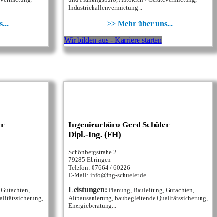
Industriehallenvermietung...
...
>> Mehr über uns...
Wir bilden aus - Karriere starten
er
Ingenieurbüro Gerd Schüler
Dipl.-Ing. (FH)
Schönbergstraße 2
79285 Ebringen
Telefon: 07664 / 60226
E-Mail: info@ing-schueler.de
Leistungen:
 Gutachten,
Planung, Bauleitung, Gutachten,
litätssicherung,
Altbausanierung, baubegleitende Qualitätssicherung,
Energieberatung...