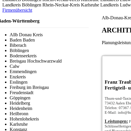
Landkreis Böblingen
Rhein-Neckar-Kreis
Karlsruhe
Landkreis Ludw
Firmenübersicht
Alb-Donau-Kre
Baden-Württemberg
ARCHIT
Allb Donau Kreis
Baden Baden
Planungsleistun
Biberach
Böblingen
Bodenseekreis
Breisgau Hochschwarzwald
Calw
Emmendingen
Enzkreis
Franz Trau
Esslingen
Freiburg im Breisgau
Fertigteil-
Freudenstadt
Göppingen
Thurn-und-Taxis
Heidelberg
73432 Aalen Eb
Telefon: 07367 /
Heidenheim
E-Mail: info@fr
Heilbronn
Hohenlohekreis
Leistungen:
F
Karlsruhe
Schlüsselfertige
Konstanz
und Planungsbür