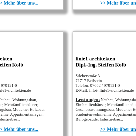
> Mehr über uns...
>> Mehr über uns
tekten
linie1 architekten
teffen Kolb
Dipl.-Ing. Steffen Kolb
Silcherstraße 3
71717 Beilstein
/ 979121-0
Telefon: 07062 / 979121-0
ie1-architekten.de
E-Mail: info@linie1-architekten.de
Leistungen:
eubau, Wohnungsbau,
Neubau, Wohnungsb
er, Mehrfamilienhäuser,
Einfamilienhäuser, Mehrfamilienhäus
gsbau, Moderner Holzbau,
Geschosswohnungsbau, Moderner H
eime, Appartmentanlagen,
Studentenwohnheime, Appartmentan
ustriebau...
Bürogebäude, Industriebau...
> Mehr über uns...
>> Mehr über uns