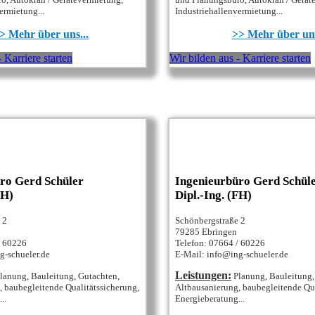
ermietung...
Industriehallenvermietung...
> Mehr über uns...
>> Mehr über uns
 Karriere starten
Wir bilden aus - Karriere starten
ro Gerd Schüler
Ingenieurbüro Gerd Schül
FH)
Dipl.-Ing. (FH)
 2
Schönbergstraße 2
79285 Ebringen
/ 60226
Telefon: 07664 / 60226
g-schueler.de
E-Mail: info@ing-schueler.de
Leistungen:
lanung, Bauleitung, Gutachten,
Planung, Bauleitung,
 baubegleitende Qualitätssicherung,
Altbausanierung, baubegleitende Qua
..
Energieberatung...