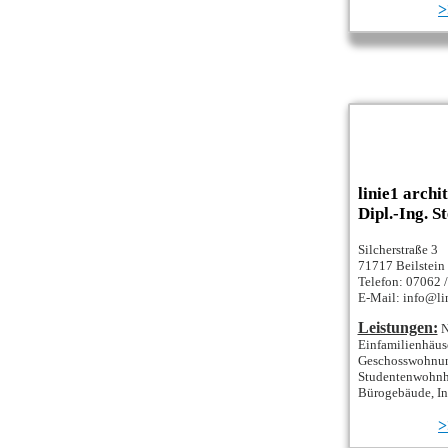
>
linie1 archi
Dipl.-Ing. S
Silcherstraße 3
71717 Beilstein
Telefon: 07062 
E-Mail: info@lin
Leistungen:
N
Einfamilienhäus
Geschosswohnun
Studentenwohnh
Bürogebäude, Ind
>