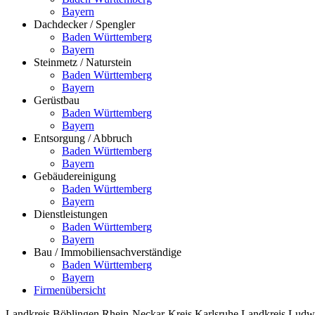
Bayern
Dachdecker / Spengler
Baden Württemberg
Bayern
Steinmetz / Naturstein
Baden Württemberg
Bayern
Gerüstbau
Baden Württemberg
Bayern
Entsorgung / Abbruch
Baden Württemberg
Bayern
Gebäudereinigung
Baden Württemberg
Bayern
Dienstleistungen
Baden Württemberg
Bayern
Bau / Immobiliensachverständige
Baden Württemberg
Bayern
Firmenübersicht
Landkreis Böblingen
Rhein-Neckar-Kreis
Karlsruhe
Landkreis Ludw