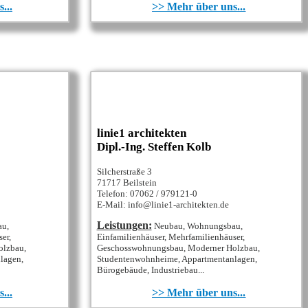
...
>> Mehr über uns...
linie1 architekten
Dipl.-Ing. Steffen Kolb
Silcherstraße 3
71717 Beilstein
Telefon: 07062 / 979121-0
E-Mail: info@linie1-architekten.de
Leistungen:
au,
Neubau, Wohnungsbau,
er,
Einfamilienhäuser, Mehrfamilienhäuser,
olzbau,
Geschosswohnungsbau, Moderner Holzbau,
lagen,
Studentenwohnheime, Appartmentanlagen,
Bürogebäude, Industriebau...
...
>> Mehr über uns...