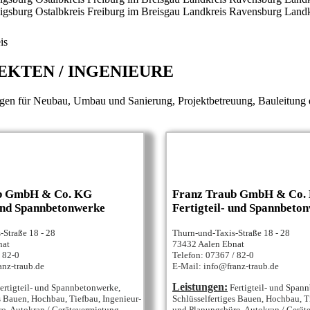
igsburg
Ostalbkreis
Freiburg im Breisgau
Landkreis Ravensburg
Landk
is
EKTEN / INGENIEURE
gen für Neubau, Umbau und Sanierung, Projektbetreuung, Bauleitung e
b GmbH & Co. KG
Franz Traub GmbH & Co.
 und Spannbetonwerke
Fertigteil- und Spannbeto
-Straße 18 - 28
Thurn-und-Taxis-Straße 18 - 28
nat
73432 Aalen Ebnat
 82-0
Telefon: 07367 / 82-0
anz-traub.de
E-Mail: info@franz-traub.de
Leistungen:
ertigteil- und Spannbetonwerke,
Fertigteil- und Span
s Bauen, Hochbau, Tiefbau, Ingenieur-
Schlüsselfertiges Bauen, Hochbau, T
o, Autokran / Gerätevermietung,
und Planungsbüro, Autokran / Gerät