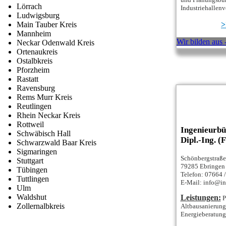
Lörrach
Industriehallenv
Ludwigsburg
Main Tauber Kreis
>
Mannheim
Wir bilden aus -
Neckar Odenwald Kreis
Ortenaukreis
Ostalbkreis
Pforzheim
Rastatt
Ravensburg
Rems Murr Kreis
Reutlingen
Rhein Neckar Kreis
Rottweil
Ingenieurbü
Schwäbisch Hall
Dipl.-Ing. (
Schwarzwald Baar Kreis
Sigmaringen
Schönbergstraße
Stuttgart
79285 Ebringen
Tübingen
Telefon: 07664 
Tuttlingen
E-Mail: info@in
Ulm
Waldshut
Leistungen:
P
Zollernalbkreis
Altbausanierung,
Energieberatung.