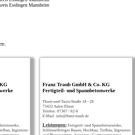
reis Esslingen
Mannheim
tc.
 KG
Franz Traub GmbH & Co. KG
nwerke
Fertigteil- und Spannbetonwerke
Thurn-und-Taxis-Straße 18 - 28
73432 Aalen Ebnat
Telefon: 07367 / 82-0
E-Mail: info@franz-traub.de
Leistungen:
nbetonwerke,
Fertigteil- und Spannbetonwerke,
iefbau, Ingenieur-
Schlüsselfertiges Bauen, Hochbau, Tiefbau, Ingenieur-
evermietung,
und Planungsbüro, Autokran / Gerätevermietung,