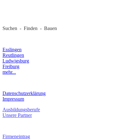
REGIONALE FIRMEN
Suchen - Finden - Bauen
LANDKREIS
Esslingen
Reutlingen
Ludwigsburg
Freiburg
mehr...
RECHTLICHES
Datenschutzerklärung
Impressum
Ausbildungsberufe
Unsere Partner
SERVICE / KONTAKT
Firmeneintrag