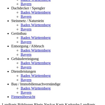
Bayern
Dachdecker / Spengler
Baden Württemberg
Bayern
Steinmetz / Naturstein
Baden Württemberg
Bayern
Gerüstbau
Baden Württemberg
Bayern
Entsorgung / Abbruch
Baden Württemberg
Bayern
Gebäudereinigung
Baden Württemberg
Bayern
Dienstleistungen
Baden Württemberg
Bayern
Bau / Immobiliensachverständige
Baden Württemberg
Bayern
Firmenübersicht
Landkreis Böblingen
Rhein-Neckar-Kreis
Karlsruhe
Landkreis