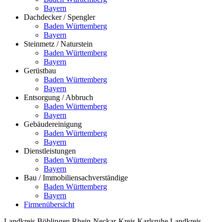
Bayern
Dachdecker / Spengler
Baden Württemberg
Bayern
Steinmetz / Naturstein
Baden Württemberg
Bayern
Gerüstbau
Baden Württemberg
Bayern
Entsorgung / Abbruch
Baden Württemberg
Bayern
Gebäudereinigung
Baden Württemberg
Bayern
Dienstleistungen
Baden Württemberg
Bayern
Bau / Immobiliensachverständige
Baden Württemberg
Bayern
Firmenübersicht
Landkreis Böblingen
Rhein-Neckar-Kreis
Karlsruhe
Landkreis